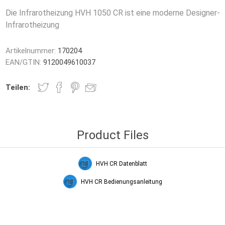
Die Infrarotheizung HVH 1050 CR ist eine moderne Designer-
Infrarotheizung
Artikelnummer:
170204
EAN/GTIN:
9120049610037
Teilen:
t-Säulen
leitheizung
Glas Infrarotheizungen
Spiegelfolie
HVH Handt
Product Files
HVH CR Datenblatt
HVH CR Bedienungsanleitung