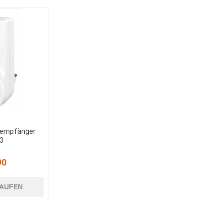
kempfänger
3
90
AUFEN