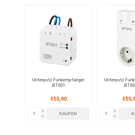
Unterputz Funkempfänger
Unterputz Fun
BT001
BT00
€55,90
€55,
i
i
KAUFEN
K
h
h