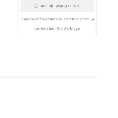
AUF DIE WUNSCHLISTE
Please select the address you want to ship from
Lieferdatum:
3-5 Werktage
uchtrockner
Raster-
Deckenheizpaneele