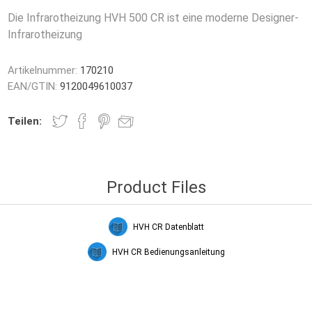
Die Infrarotheizung HVH 500 CR ist eine moderne Designer-
Infrarotheizung
Artikelnummer:
170210
EAN/GTIN:
9120049610037
Teilen:
t-Säulen
leitheizung
Glas Infrarotheizungen
Spiegelfolie
HVH Handt
Product Files
HVH CR Datenblatt
HVH CR Bedienungsanleitung