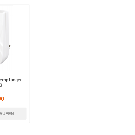
kempfänger
3
90
AUFEN