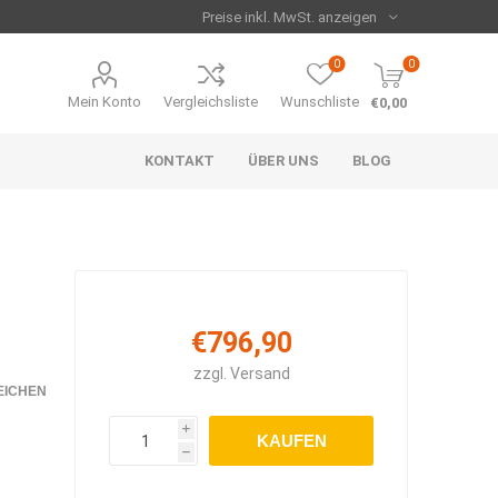
0
0
Mein Konto
Vergleichsliste
Wunschliste
€0,00
KONTAKT
ÜBER UNS
BLOG
€796,90
zzgl.
Versand
EICHEN
i
KAUFEN
h
Serie
me
n
Strahler
Runde Heizpaneele
Set's
Zubehör
beheizte Arbeitsmatte