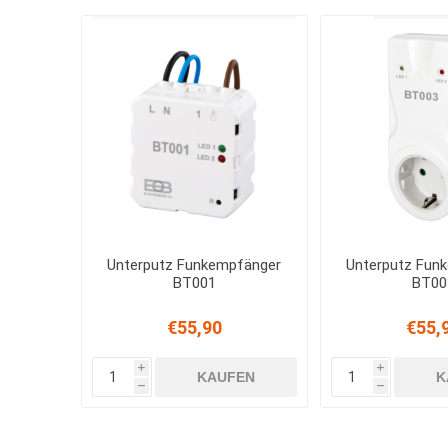
Unterputz Funkempfänger
Unterputz Fun
BT001
BT00
€55,90
€55,
i
i
KAUFEN
K
h
h