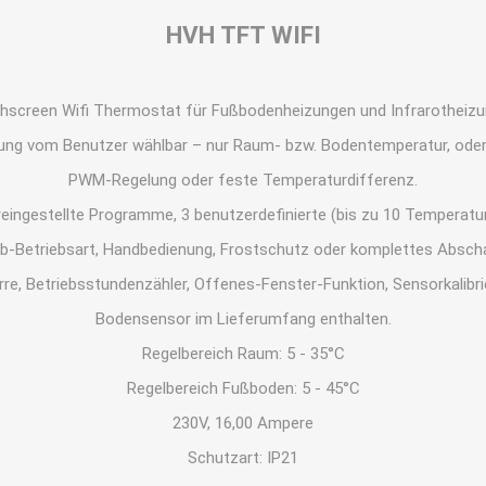
HVH TFT WIFI
hscreen Wifi Thermostat für Fußbodenheizungen und Infrarotheizu
g vom Benutzer wählbar – nur Raum- bzw. Bodentemperatur, oder 
PWM-Regelung oder feste Temperaturdifferenz.
ngestellte Programme, 3 benutzerdefinierte (bis zu 10 Temperat
ub-Betriebsart, Handbedienung, Frostschutz oder komplettes Abscha
rre, Betriebsstundenzähler, Offenes-Fenster-Funktion, Sensorkalibri
Bodensensor im Lieferumfang enthalten.
Regelbereich Raum: 5 - 35°C
Regelbereich Fußboden: 5 - 45°C
230V, 16,00 Ampere
Schutzart: IP21