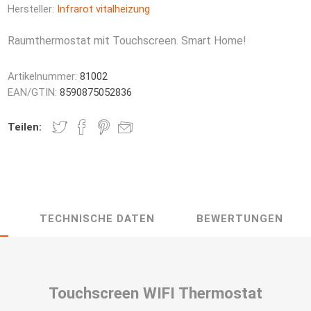
Hersteller:
Infrarot vitalheizung
Raumthermostat mit Touchscreen. Smart Home!
Artikelnummer:
81002
EAN/GTIN:
8590875052836
Teilen:
t-Säulen
leitheizung
Glas Infrarotheizungen
Spiegelfolie
HVH Handt
TECHNISCHE DATEN
BEWERTUNGEN
Touchscreen WIFI Thermostat