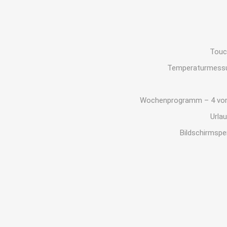
Touc
Temperaturmessun
Wochenprogramm – 4 vorei
Urla
Bildschirmspe