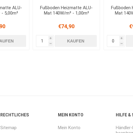
matte ALU-
Fußboden Heizmatte ALU-
Fußboden 
 - 5,00m²
Mat 140W/m² - 1,00m²
Mat 140W
90
€74,90
€
i
i
AUFEN
KAUFEN
h
h
RECHTLICHES
MEIN KONTO
HILFE &
Sitemap
Mein Konto
Händler
beantra