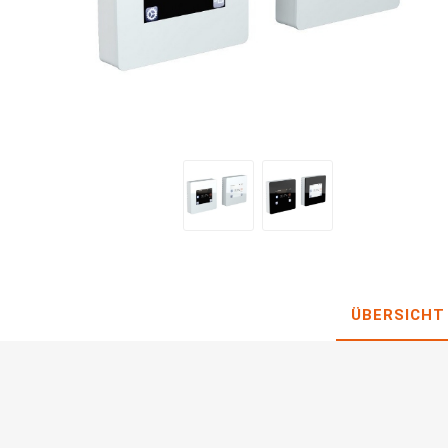
Infraro
Rohrbeg
ÜBERSICHT