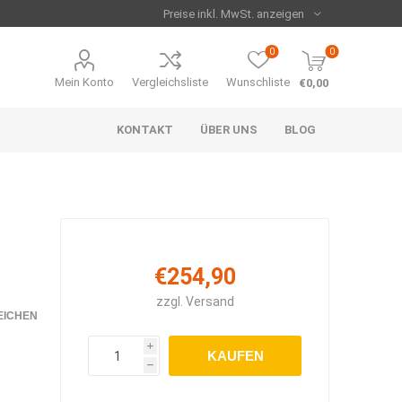
0
0
Mein Konto
Vergleichsliste
Wunschliste
€0,00
KONTAKT
ÜBER UNS
BLOG
€254,90
zzgl.
Versand
EICHEN
i
KAUFEN
h
Serie
me
n
Strahler
Runde Heizpaneele
Set's
Zubehör
beheizte Arbeitsmatte