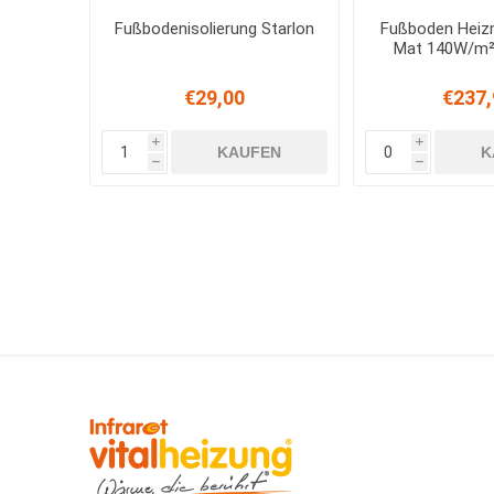
Fußbodenisolierung Starlon
Fußboden Heiz
Mat 140W/m²
€29,00
€237,
i
i
KAUFEN
K
h
h