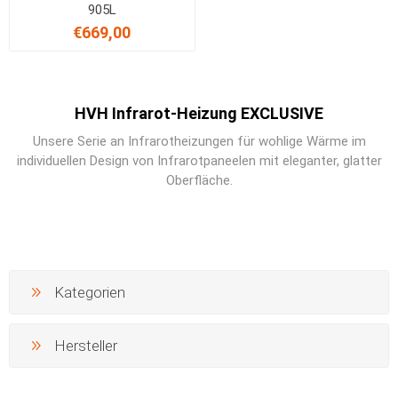
905L
€669,00
HVH Infrarot-Heizung EXCLUSIVE
Unsere Serie an Infrarotheizungen für wohlige Wärme im
individuellen Design von Infrarotpaneelen mit eleganter, glatter
Oberfläche.
Kategorien
Hersteller