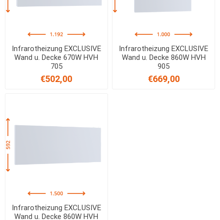
Infrarotheizung EXCLUSIVE
Infrarotheizung EXCLUSIVE
Wand u. Decke 670W HVH
Wand u. Decke 860W HVH
705
905
€502,00
€669,00
Infrarotheizung EXCLUSIVE
Wand u. Decke 860W HVH