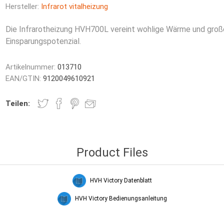
Hersteller:
Infrarot vitalheizung
Die Infrarotheizung HVH700L vereint wohlige Wärme und gro
Einsparungspotenzial.
Artikelnummer:
013710
EAN/GTIN:
9120049610921
Teilen:
t-Säulen
leitheizung
Glas Infrarotheizungen
Spiegelfolie
HVH Handt
Product Files
HVH Victory Datenblatt
HVH Victory Bedienungsanleitung