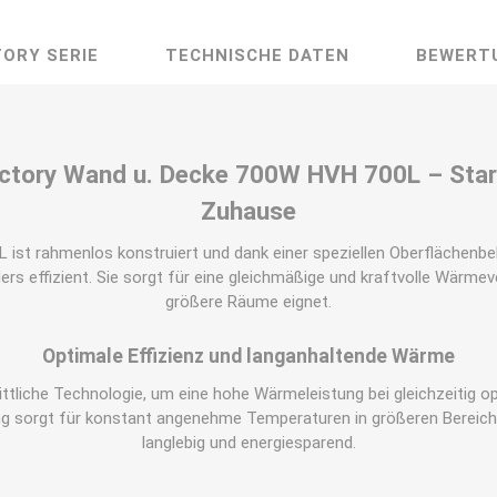
TORY SERIE
TECHNISCHE DATEN
BEWERT
Victory Wand u. Decke 700W HVH 700L – Star
Zuhause
L ist rahmenlos konstruiert und dank einer speziellen Oberflächenb
 effizient. Sie sorgt für eine gleichmäßige und kraftvolle Wärmevert
größere Räume eignet.
Optimale Effizienz und langanhaltende Wärme
ttliche Technologie, um eine hohe Wärmeleistung bei gleichzeitig opt
ng sorgt für konstant angenehme Temperaturen in größeren Bereich
langlebig und energiesparend.