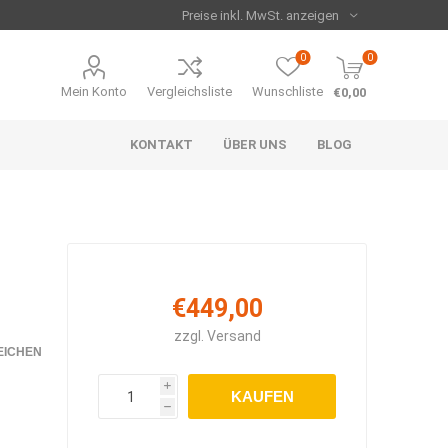
0
0
Mein Konto
Vergleichsliste
Wunschliste
€0,00
KONTAKT
ÜBER UNS
BLOG
€449,00
zzgl.
Versand
EICHEN
i
KAUFEN
h
Serie
me
n
Strahler
Runde Heizpaneele
Set's
Zubehör
beheizte Arbeitsmatte