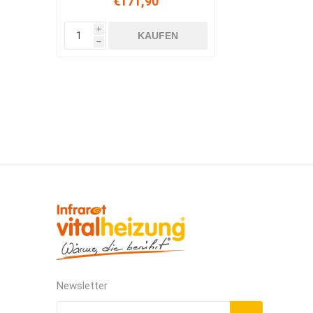
€171,90
i
KAUFEN
h
Newsletter