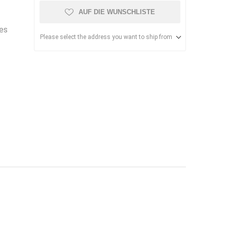
AUF DIE WUNSCHLISTE
ßes
Please select the address you want to ship from
uchtrockner
Raster-
Deckenheizpaneele